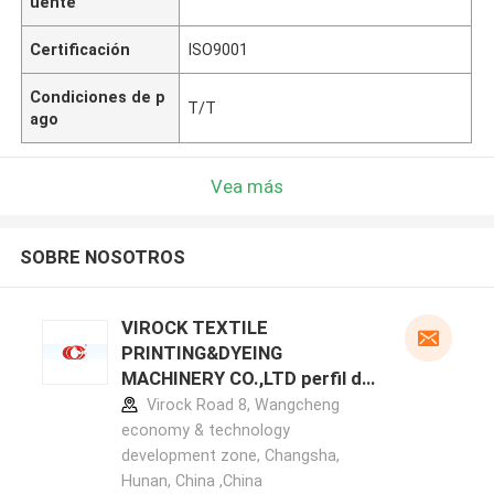
uente
Certificación
ISO9001
Condiciones de p
T/T
ago
Vea más
SOBRE NOSOTROS
VIROCK TEXTILE
PRINTING&DYEING
MACHINERY CO.,LTD perfil del
fabricante
Virock Road 8, Wangcheng
economy & technology
development zone, Changsha,
Hunan, China ,China