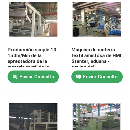
Viaje de la fábrica
Control de calidad
Producción simple 10-
Máquina de materia
Éntrenos en contacto con
150m/Min de la
textil amistosa de HMI
aprestadora de la
Stenter, aduana -
materia textil de la
equipo del
noticias
operación alta
acabamiento de la
Enviar Consulta
Enviar Consulta
materia textil de la
estructura
Pida una cita
aprestadora del stenter
stenter del ajuste del calor