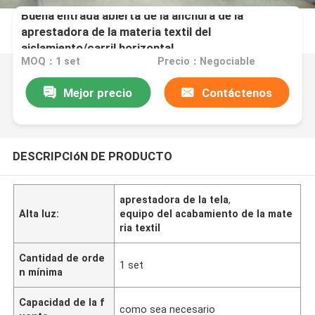
Buena entrada abierta de la anchura de la
aprestadora de la materia textil del
aislamiento/carril horizontal
MOQ：1 set
Precio：Negociable
Mejor precio
Contáctenos
DESCRIPCIóN DE PRODUCTO
aprestadora de la tela
,
Alta luz:
equipo del acabamiento de la mate
ria textil
Cantidad de orde
1 set
n mínima
Capacidad de la f
como sea necesario