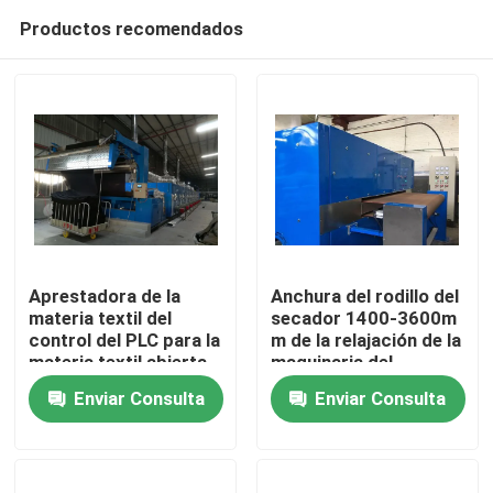
Productos recomendados
Aprestadora de la
Anchura del rodillo del
materia textil del
secador 1400-3600m
control del PLC para la
m de la relajación de la
Hogar
materia textil abierta
maquinaria del
de los puntos de la
acabamiento de la
Enviar Consulta
Enviar Consulta
anchura/el sastre de
materia textil de la
Productos
encargo
capa
Sobre nosotros