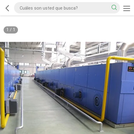
1
/
1