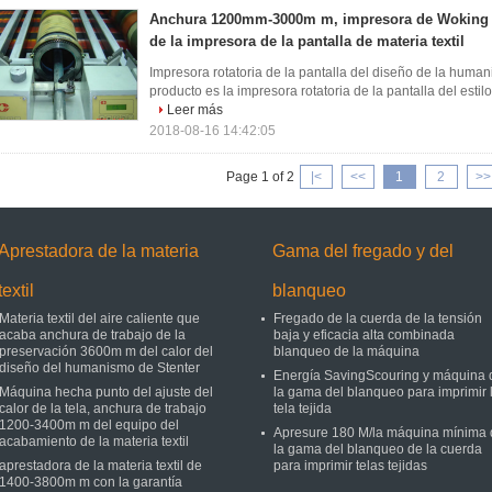
Anchura 1200mm-3000m m, impresora de Woking de
de la impresora de la pantalla de materia textil
Impresora rotatoria de la pantalla del diseño de la humani
producto es la impresora rotatoria de la pantalla del estil
Leer más
2018-08-16 14:42:05
Page 1 of 2
|<
<<
1
2
>>
Aprestadora de la materia
Gama del fregado y del
textil
blanqueo
Materia textil del aire caliente que
Fregado de la cuerda de la tensión
acaba anchura de trabajo de la
baja y eficacia alta combinada
preservación 3600m m del calor del
blanqueo de la máquina
diseño del humanismo de Stenter
Energía SavingScouring y máquina 
Máquina hecha punto del ajuste del
la gama del blanqueo para imprimir 
calor de la tela, anchura de trabajo
tela tejida
1200-3400m m del equipo del
Apresure 180 M/la máquina mínima 
acabamiento de la materia textil
la gama del blanqueo de la cuerda
aprestadora de la materia textil de
para imprimir telas tejidas
1400-3800m m con la garantía