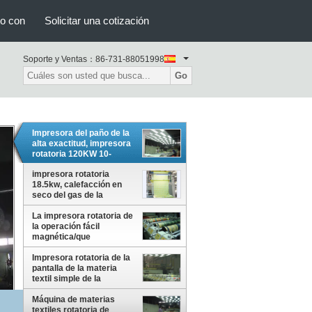
to con
Solicitar una cotización
Soporte y Ventas：
86-731-88051998
Go
Impresora del paño de la
alta exactitud, impresora
rotatoria 120KW 10-
100m/Min
impresora rotatoria
18.5kw, calefacción en
seco del gas de la
impresora de la pantalla
La impresora rotatoria de
de la materia textil
la operación fácil
magnética/que
raspaba/combinó el tipo
Impresora rotatoria de la
pantalla de la materia
textil simple de la
operación con la cabeza
abierta de la pantalla
Máquina de materias
textiles rotatoria de