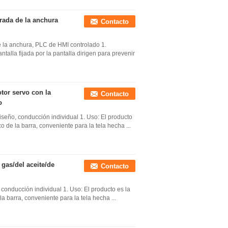
trada de la anchura
Contacto
de la anchura, PLC de HMI controlado 1.
talla fijada por la pantalla dirigen para prevenir
otor servo con la
Contacto
o
iseño, conducción individual 1. Uso: El producto
co de la barra, conveniente para la tela hecha ...
 gas/del aceite/de
Contacto
, conducción individual 1. Uso: El producto es la
la barra, conveniente para la tela hecha ...