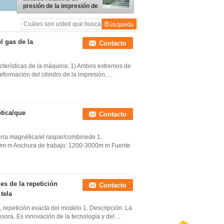
presión de la impresión de
la pantalla, impresora de
la pantalla de la tela
l gas de la
Contacto
racterísticas de la máquina: 1) Ambos extremos de
eformación del cilindro de la impresión, ...
ética/que
Contacto
barra magnética/el raspar/combinede 1.
200m m Anchura de trabajo: 1200-3000m m Fuente
es de la repetición
Contacto
tela
l, repetición exacta del modelo 1. Descripción: La
sora. Es innovación de la tecnología y del ...