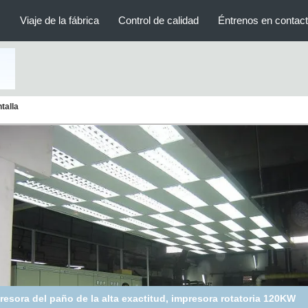
s
Viaje de la fábrica
Control de calidad
Éntrenos en contac
talla
impresora rotatoria 18.5kw, calefacción en seco del gas de la