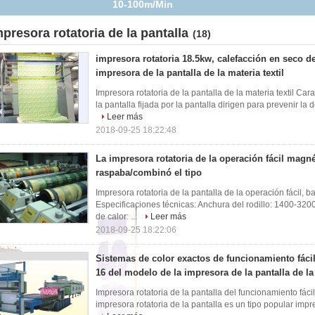
impresora de la pantalla de la materia textil
mpresora rotatoria de la pantalla
(18)
impresora rotatoria 18.5kw, calefacción en seco de
impresora de la pantalla de la materia textil
Impresora rotatoria de la pantalla de la materia textil Ca
la pantalla fijada por la pantalla dirigen para prevenir la d
Leer más
2018-09-25 18:22:48
La impresora rotatoria de la operación fácil magn
raspaba/combinó el tipo
Impresora rotatoria de la pantalla de la operación fácil, 
Especificaciones técnicas: Anchura del rodillo: 1400-3
de calor: ...
Leer más
2018-09-25 18:22:06
Sistemas de color exactos de funcionamiento fácil
16 del modelo de la impresora de la pantalla de la 
Impresora rotatoria de la pantalla del funcionamiento fáci
impresora rotatoria de la pantalla es un tipo popular impre