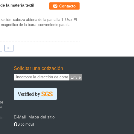
 la materia textil
Contacto
zación, cabeza abierta de la pantalla 1. Uso: El
o magnético de la barra, conveniente para la ...
>|
Solicitar una cotización
Envíe
Verified by
de
la
E-Mail
Mapa del sitio
|
de
Sitio movil