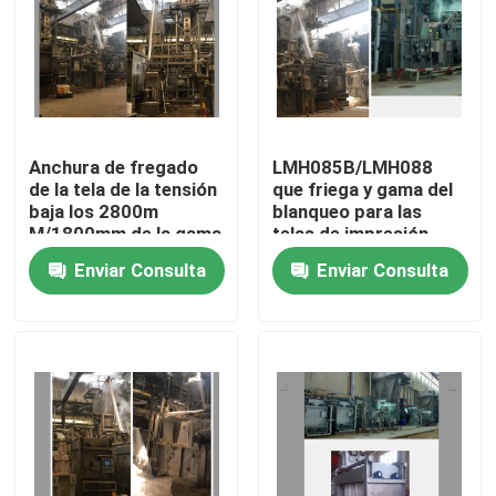
Viaje de la fábrica
Control de calidad
Anchura de fregado
LMH085B/LMH088
de la tela de la tensión
que friega y gama del
Éntrenos en contacto con
baja los 2800m
blanqueo para las
M/1800mm de la gama
telas de impresión
del blanqueo de la
tejidas
Enviar Consulta
Enviar Consulta
noticias
cuerda de alta
velocidad
Pida una cita
aprestadora del stenter
stenter del ajuste del calor