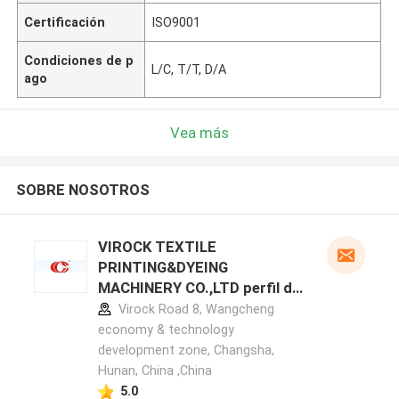
Certificación
ISO9001
Condiciones de p
L/C, T/T, D/A
ago
Vea más
SOBRE NOSOTROS
VIROCK TEXTILE
PRINTING&DYEING
MACHINERY CO.,LTD perfil del
fabricante
Virock Road 8, Wangcheng
economy & technology
development zone, Changsha,
Hunan, China ,China
5.0