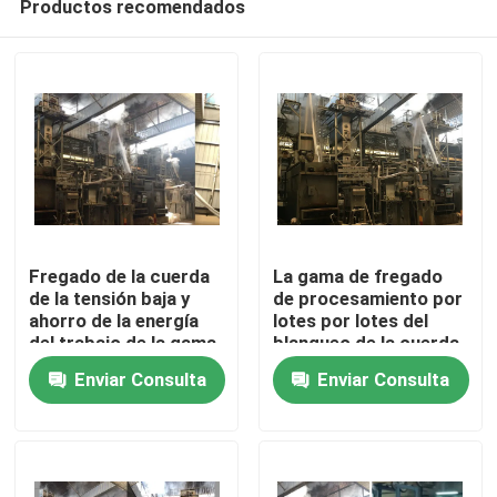
Productos recomendados
Fregado de la cuerda
La gama de fregado
de la tensión baja y
de procesamiento por
ahorro de la energía
lotes por lotes del
del trabajo de la gama
blanqueo de la cuerda
Hogar
del blanqueo garantía
de la salida apresura
Enviar Consulta
Enviar Consulta
de 1 año
ahorro de la energía
de 180 M/Min
Productos
Sobre nosotros