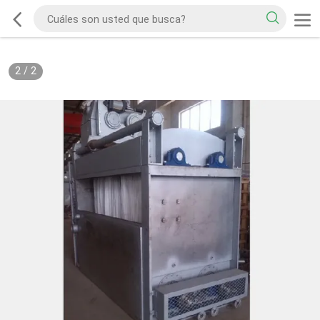
2
/
2