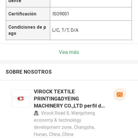
uente
Certificación
ISO9001
Condiciones de p
L/C, T/T, D/A
ago
Vea más
SOBRE NOSOTROS
VIROCK TEXTILE
PRINTING&DYEING
MACHINERY CO.,LTD perfil del
fabricante
Virock Road 8, Wangcheng
economy & technology
development zone, Changsha,
Hunan, China ,China