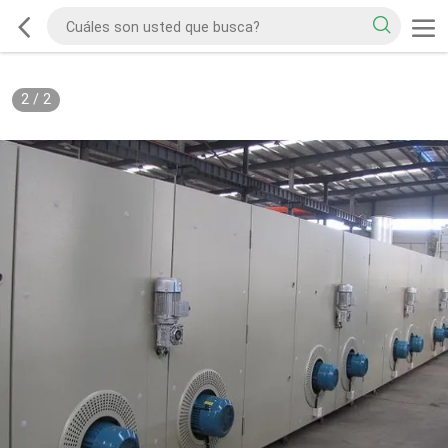
2
/
2