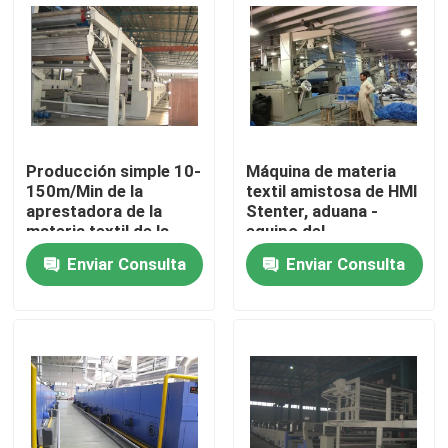
Viaje de la fábrica
Control de calidad
Producción simple 10-
Máquina de materia
Éntrenos en contacto con
150m/Min de la
textil amistosa de HMI
aprestadora de la
Stenter, aduana -
materia textil de la
equipo del
noticias
operación alta
acabamiento de la
Enviar Consulta
Enviar Consulta
materia textil de la
estructura
Pida una cita
aprestadora del stenter
stenter del ajuste del calor