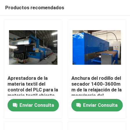
Productos recomendados
Aprestadora de la
Anchura del rodillo del
materia textil del
secador 1400-3600m
control del PLC para la
m de la relajación de la
Hogar
materia textil abierta
maquinaria del
de los puntos de la
acabamiento de la
Enviar Consulta
Enviar Consulta
anchura/el sastre de
materia textil de la
Productos
encargo
capa
Sobre nosotros