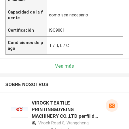
Capacidad de la f
como sea necesario
uente
Certificación
ISO9001
Condiciones de p
T / T, L / C
ago
Vea más
SOBRE NOSOTROS
VIROCK TEXTILE
PRINTING&DYEING
MACHINERY CO.,LTD perfil del
fabricante
Virock Road 8, Wangcheng