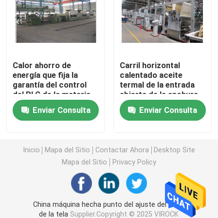
Máquina de Stenter del aire caliente
máquina del stenter de la materia textil
Calor ahorro de
Carril horizontal
energía que fija la
calentado aceite
garantía del control
termal de la entrada
máquina del stenter de la tela
del PLC de la materia
abierta de la anchura
textil de la máquina de
de la máquina de
Enviar Consulta
Enviar Consulta
Stenter 1 año
Stenter del aire
Aprestadora de la materia textil
caliente
Impresora rotatoria de la pantalla
Inicio
Mapa del Sitio
Contactar Ahora
Desktop Site
Mapa del Sitio
Privacy Policy
Máquina del vapor del lazo
China máquina hecha punto del ajuste del calor
Relaje una máquina más seca
de la tela
Supplier.Copyright © 2025 VIROCK