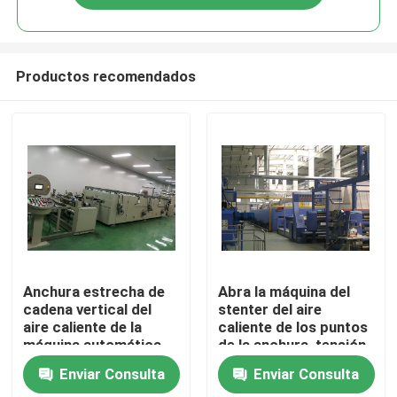
Productos recomendados
Hogar
Anchura estrecha de
Abra la máquina del
cadena vertical del
stenter del aire
aire caliente de la
caliente de los puntos
Productos
máquina automática
de la anchura, tensión
de Stenter modificada
libre, mantenimiento
Enviar Consulta
Enviar Consulta
para requisitos
simple
Sobre nosotros