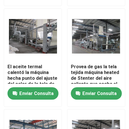
particulares
Viaje de la fábrica
Control de calidad
Éntrenos en contacto con
El aceite termal
Provea de gas la tela
noticias
calentó la máquina
tejida máquina heated
hecha punto del ajuste
de Stenter del aire
del calor de la tela de
caliente que acaba el
Pida una cita
la máquina de materia
Pin de Stenter/el clip
Enviar Consulta
Enviar Consulta
textil de Stenter de la
combinados
tela
aprestadora del stenter
stenter del ajuste del calor