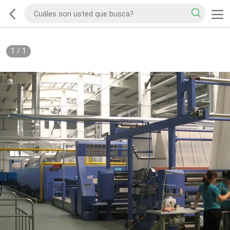
1
/
1