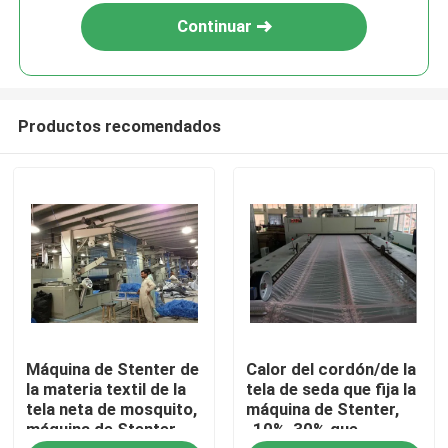
Continuar
Productos recomendados
Hogar
Máquina de Stenter de
Calor del cordón/de la
Productos
la materia textil de la
tela de seda que fija la
tela neta de mosquito,
máquina de Stenter,
máquina de Stenter
-10%-30% que
Sobre nosotros