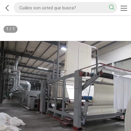
1
/
1