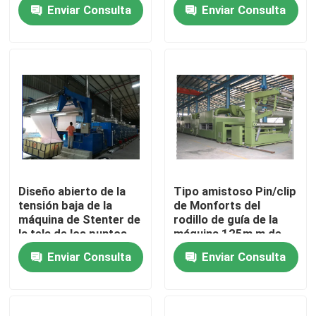
del aire caliente de la
sobrealimenta, Padder
Enviar Consulta
Enviar Consulta
tensión baja
de acabado
Viaje de la fábrica
Control de calidad
Éntrenos en contacto con
noticias
Diseño abierto de la
Tipo amistoso Pin/clip
tensión baja de la
de Monforts del
Pida una cita
máquina de Stenter de
rodillo de guía de la
la tela de los puntos
máquina 125m m de
de la anchura
Stenter de la tela de
Enviar Consulta
Enviar Consulta
solo/impulsión del
HMI
aprestadora del stenter
doble
stenter del ajuste del calor