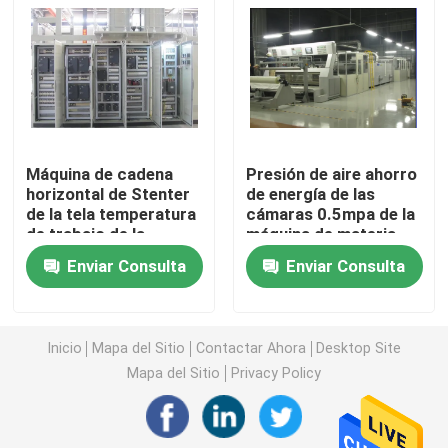
Máquina de Stenter del aire caliente
máquina del stenter de la materia textil
Máquina de cadena
Presión de aire ahorro
máquina del stenter de la tela
horizontal de Stenter
de energía de las
de la tela temperatura
cámaras 0.5mpa de la
de trabajo de la
máquina de materia
Aprestadora de la materia textil
cámara de 230 grados
textil de Stenter 2-10
Enviar Consulta
Enviar Consulta
Impresora rotatoria de la pantalla
Inicio
Mapa del Sitio
Contactar Ahora
Desktop Site
Máquina del vapor del lazo
Mapa del Sitio
Privacy Policy
Relaje una máquina más seca