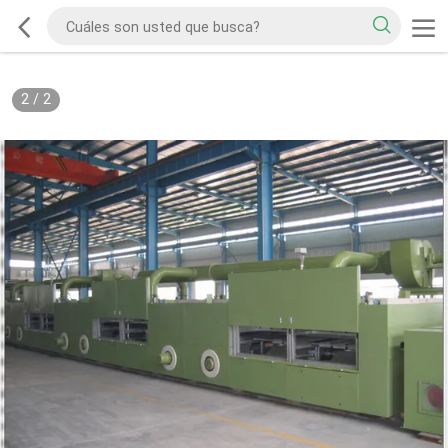
2
/
2