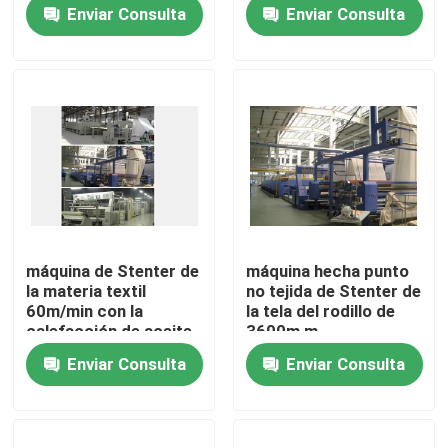
380V 220V
Enviar Consulta
Enviar Consulta
Viaje de la fábrica
Control de calidad
Éntrenos en contacto con
noticias
máquina de Stenter de
máquina hecha punto
la materia textil
no tejida de Stenter de
Pida una cita
60m/min con la
la tela del rodillo de
calefacción de aceite
3600m m
de la conducción
Enviar Consulta
Enviar Consulta
aprestadora del stenter
stenter del ajuste del calor