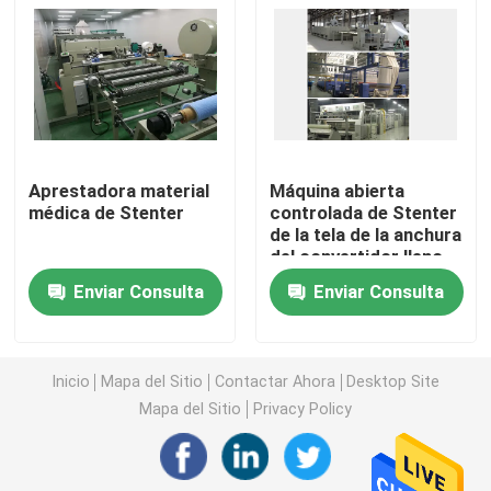
Máquina de Stenter del aire caliente
máquina del stenter de la materia textil
Aprestadora material
Máquina abierta
máquina del stenter de la tela
médica de Stenter
controlada de Stenter
de la tela de la anchura
del convertidor lleno
Aprestadora de la materia textil
Enviar Consulta
Enviar Consulta
Impresora rotatoria de la pantalla
Inicio
Mapa del Sitio
Contactar Ahora
Desktop Site
Máquina del vapor del lazo
Mapa del Sitio
Privacy Policy
Relaje una máquina más seca