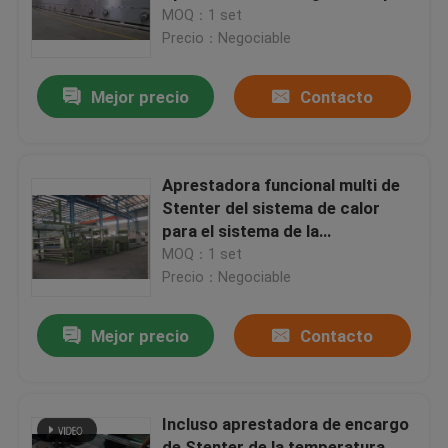
aire
MOQ：1 set
Precio：Negociable
Viaje de la fábrica
Mejor precio
Contacto
Control de calidad
Éntrenos en contacto con
Aprestadora funcional multi de
Stenter del sistema de calor
para el sistema de la
noticias
recuperación de calor
MOQ：1 set
Precio：Negociable
Pida una cita
Mejor precio
Contacto
aprestadora del stenter
Incluso aprestadora de encargo
stenter del ajuste del calor
de Stenter de la temperatura,