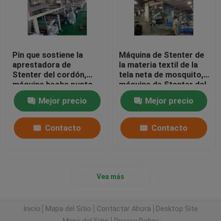
Pin que sostiene la
Máquina de Stenter de
aprestadora de
la materia textil de la
Stenter del cordón,
tela neta de mosquito,
máquina hecha punto
máquina de Stenter del
del ajuste del calor de
aire caliente de la
Mejor precio
Mejor precio
la tela
tensión baja
Contacto
Contacto
Vea más
Inicio
Mapa del Sitio
Contactar Ahora
Desktop Site
Mapa del Sitio
Privacy Policy