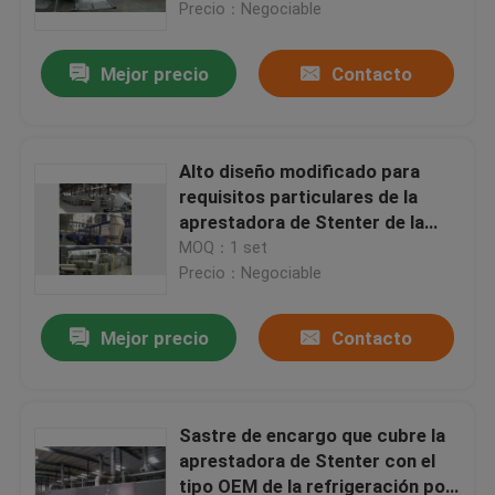
Precio：Negociable
Mejor precio
Contacto
Alto diseño modificado para
requisitos particulares de la
aprestadora de Stenter de la
producción para los puntos
MOQ：1 set
tejidos
Precio：Negociable
Mejor precio
Contacto
Hogar
Productos
Sastre de encargo que cubre la
aprestadora de Stenter con el
tipo OEM de la refrigeración por
Sobre nosotros