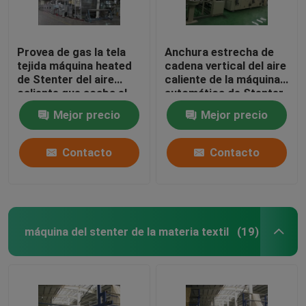
Provea de gas la tela
Anchura estrecha de
tejida máquina heated
cadena vertical del aire
de Stenter del aire
caliente de la máquina
caliente que acaba el
automática de Stenter
Pin de Stenter/el clip
modificada para
Mejor precio
Mejor precio
combinados
requisitos particulares
Contacto
Contacto
máquina del stenter de la materia textil
(19)