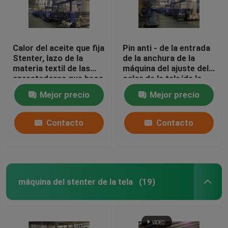
Calor del aceite que fija
Pin anti - de la entrada
Stenter, lazo de la
de la anchura de la
materia textil de las
máquina del ajuste del
aprestadoras que hace
calor de la tela/de la
punto de humedad
refrigeración por aire
Mejor precio
Mejor precio
controlada
abiertas hechas punto
Contacto
Contacto
máquina del stenter de la tela
(19)