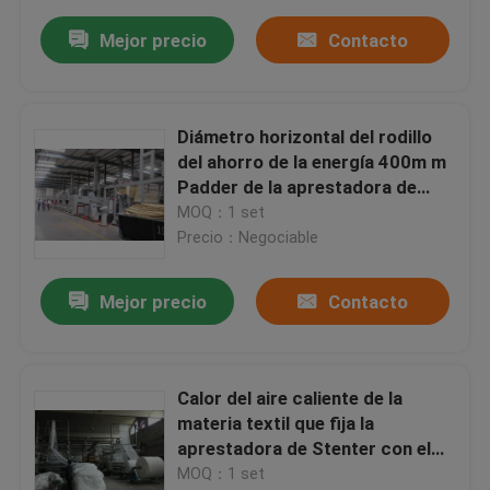
Mejor precio
Contacto
Diámetro horizontal del rodillo
del ahorro de la energía 400m m
Padder de la aprestadora de
Stenter del carril
MOQ：1 set
Precio：Negociable
Mejor precio
Contacto
Calor del aire caliente de la
materia textil que fija la
aprestadora de Stenter con el
sistema de control del PLC
MOQ：1 set