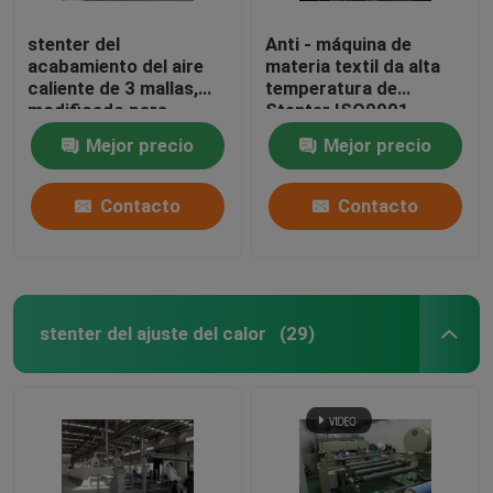
stenter del
Anti - máquina de
acabamiento del aire
materia textil da alta
caliente de 3 mallas,
temperatura de
modificado para
Stenter ISO9001
requisitos particulares,
ahorro de energía
Mejor precio
Mejor precio
diseño de la
humanización
Contacto
Contacto
stenter del ajuste del calor
(29)